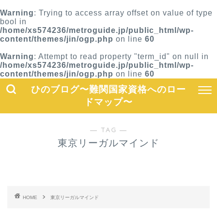
Warning
: Trying to access array offset on value of type
bool in
/home/xs574236/metroguide.jp/public_html/wp-
content/themes/jin/ogp.php
on line
60
Warning
: Attempt to read property "term_id" on null in
/home/xs574236/metroguide.jp/public_html/wp-
content/themes/jin/ogp.php
on line
60
ひのブログ〜難関国家資格へのロー
ドマップ〜
― TAG ―
東京リーガルマインド
HOME
東京リーガルマインド