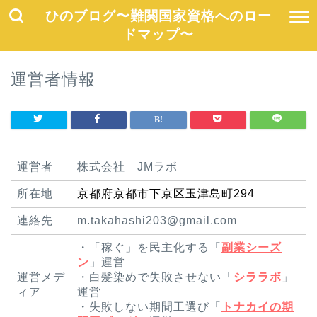
ひのブログ〜難関国家資格へのロー
ドマップ〜
運営者情報
運営者
株式会社 JMラボ
所在地
京都府京都市下京区玉津島町294
連絡先
m.takahashi203@gmail.com
・「稼ぐ」を民主化する「
副業シーズ
ン
」運営
運営メデ
・白髪染めで失敗させない「
シララボ
」
ィア
運営
・失敗しない期間工選び「
トナカイの期