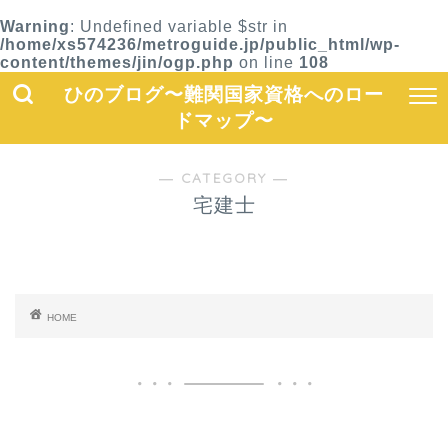
Warning
: Undefined variable $str in
/home/xs574236/metroguide.jp/public_html/wp-
content/themes/jin/ogp.php
on line
108
ひのブログ〜難関国家資格へのロー
ドマップ〜
― CATEGORY ―
宅建士
HOME