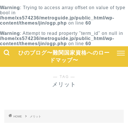
Warning
: Trying to access array offset on value of type
bool in
/home/xs574236/metroguide.jp/public_html/wp-
content/themes/jin/ogp.php
on line
60
Warning
: Attempt to read property "term_id" on null in
/home/xs574236/metroguide.jp/public_html/wp-
content/themes/jin/ogp.php
on line
60
ひのブログ〜難関国家資格へのロー
ドマップ〜
― TAG ―
メリット
HOME
メリット