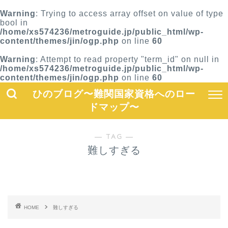
Warning
: Trying to access array offset on value of type
bool in
/home/xs574236/metroguide.jp/public_html/wp-
content/themes/jin/ogp.php
on line
60
Warning
: Attempt to read property "term_id" on null in
/home/xs574236/metroguide.jp/public_html/wp-
content/themes/jin/ogp.php
on line
60
ひのブログ〜難関国家資格へのロー
ドマップ〜
― TAG ―
難しすぎる
HOME
難しすぎる